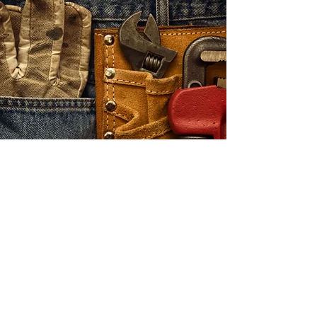
FERNANDEZ COSME
ABOGADOS
mafcabogados@hotmail.com