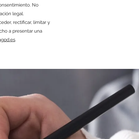
consentimiento. No
ación legal.
er, rectificar, limitar y
cho a presentar una
gpd.es
.