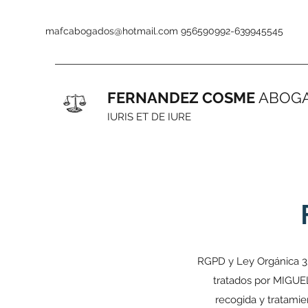
mafcabogados@hotmail.com
956590992-639945545
FERNANDEZ COSME
ABOG
IURIS ET DE IURE
RGPD y Ley Orgánica 3/
tratados por MIGU
recogida y tratamie