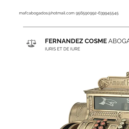
mafcabogados@hotmail.com
956590992-639945545
FERNANDEZ COSME
ABOG
IURIS ET DE IURE